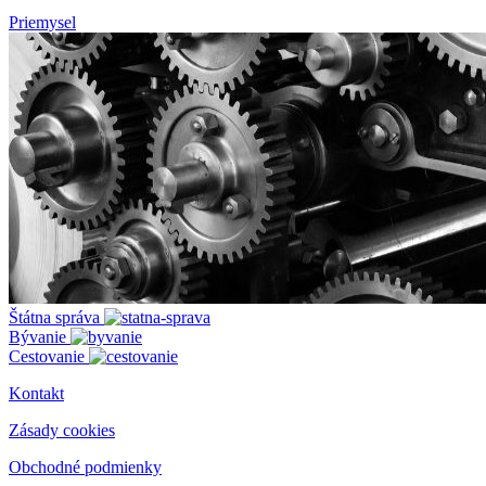
Priemysel
Štátna správa
Bývanie
Cestovanie
Kontakt
Zásady cookies
Obchodné podmienky